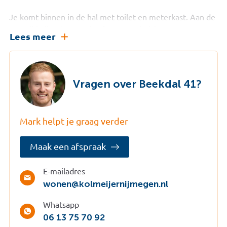
Je komt binnen in de hal met toilet en meterkast. Aan de
voorzijde ligt de open keuken met uitzicht op een
Lees meer
speelweide, een fijne plek om te koken en tegelijk over
de wijk uit te kijken. De keuken is luxe uitgevoerd met
onder andere een vijf pits gaskookplaat,
combimagnetron, koelkast, vaatwasser en afzuigkap. De
Vragen over Beekdal 41?
woonkamer is royaal en licht en biedt een mooi uitzicht
op de achtertuin. Via de loopdeur stap je zo de fraai
aangelegde tuin in.
Mark helpt je graag verder
Op de eerste verdieping vind je twee ruime slaapkamers
Maak een afspraak
en een moderne badkamer met inloopdouche,
wastafelmeubel en wandcloset. Op de overloop is plaats
voor de wasapparatuur. De tweede verdieping is
E-mailadres
wonen@kolmeijernijmegen.nl
bereikbaar via een vlizotrap en biedt extra bergruimte en
de opstelling van de Nefit cv ketel.
Whatsapp
De achtertuin is gelegen op het westen en heeft een
06 13 75 70 92