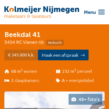
Menu
Beekdal 41
5434 RC Vianen nb
Verkocht
€ 345.000 k.k.
Maak een afspraak
2
2
68 m
wonen
232 m
perceel
2
slaapkamers
A +
energielabel
48+ foto's