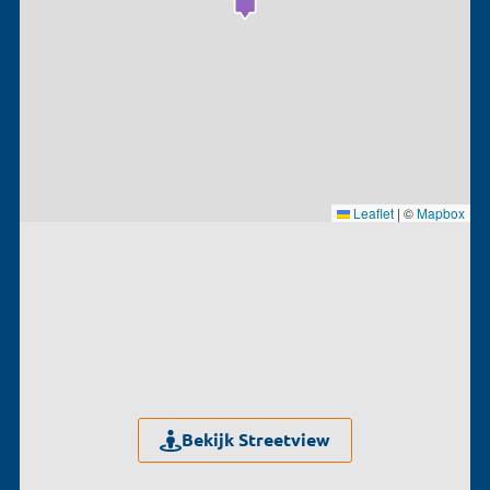
Leaflet
|
©
Mapbox
Bekijk Streetview