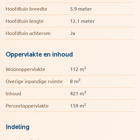
• Deels dubbel glas
• C.v.-combiketel (Intergas 2020)
Hoofdtuin breedte
5.9 meter
• Energielabel C
Hoofdtuin lengte
12.1 meter
Hoofdtuin achterom
Ja
Oppervlakte en inhoud
2
Woonoppervlakte
112 m
2
Overige inpandige ruimte
8 m
3
Inhoud
421 m
2
Perceeloppervlakte
159 m
Indeling