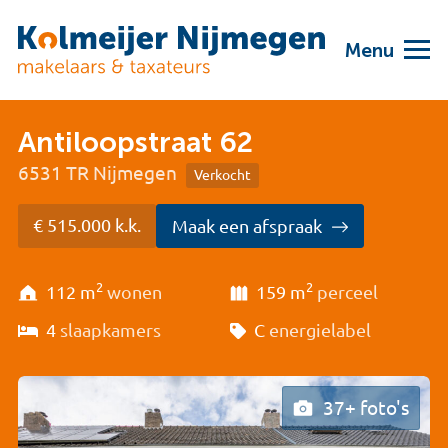
Menu
Antiloopstraat 62
6531 TR Nijmegen
Verkocht
€ 515.000 k.k.
Maak een afspraak
2
2
112 m
wonen
159 m
perceel
4
slaapkamers
C
energielabel
37+ foto's