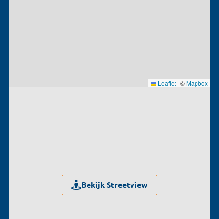
Leaflet
|
©
Mapbox
Bekijk Streetview