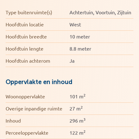
Type buitenruimte(s)
Achtertuin, Voortuin, Zijtuin
Hoofdtuin locatie
West
Hoofdtuin breedte
10 meter
Hoofdtuin lengte
8.8 meter
Hoofdtuin achterom
Ja
Oppervlakte en inhoud
2
Woonoppervlakte
101 m
2
Overige inpandige ruimte
27 m
3
Inhoud
296 m
2
Perceeloppervlakte
122 m