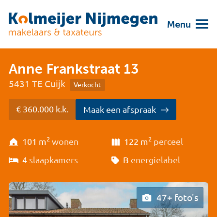
Menu
Anne Frankstraat 13
5431 TE Cuijk
Verkocht
€ 360.000 k.k.
Maak een afspraak
2
2
101 m
wonen
122 m
perceel
4
slaapkamers
B
energielabel
47+ foto's