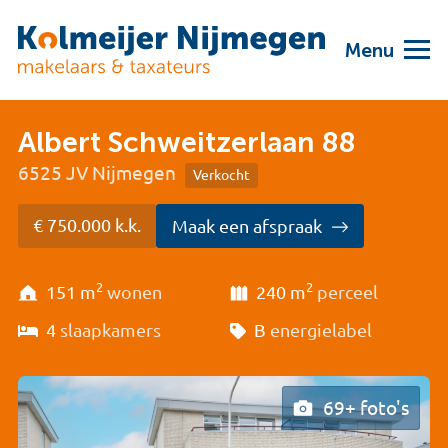
Menu
Albert Schweitzerlaan 88
6525 JV Nijmegen
Verkocht
€ 750.000 k.k.
Maak een afspraak
2
2
151 m
wonen
240 m
perceel
4
slaapkamers
B
energielabel
69+ foto's