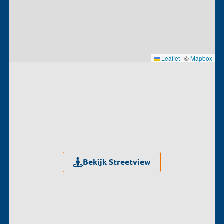
Leaflet
|
©
Mapbox
Bekijk Streetview