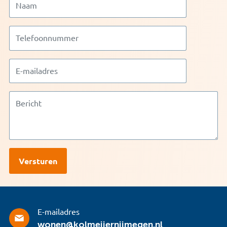
E-mailadres
wonen@kolmeijernijmegen.nl